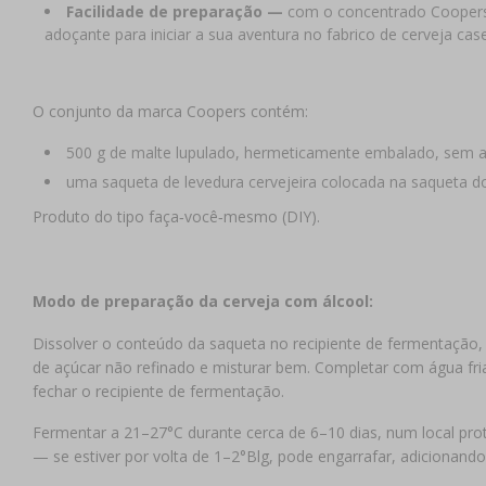
Facilidade de preparação —
com o concentrado Coopers,
adoçante para iniciar a sua aventura no fabrico de cerveja case
O conjunto da marca Coopers contém:
500 g de malte lupulado, hermeticamente embalado, sem a
uma saqueta de levedura cervejeira colocada na saqueta d
Produto do tipo faça‑você‑mesmo (DIY).
Modo de preparação da cerveja com álcool:
Dissolver o conteúdo da saqueta no recipiente de fermentação, 
de açúcar não refinado e misturar bem. Completar com água fria a
fechar o recipiente de fermentação.
Fermentar a 21–27°C durante cerca de 6–10 dias, num local prote
— se estiver por volta de 1–2°Blg, pode engarrafar, adicionando 