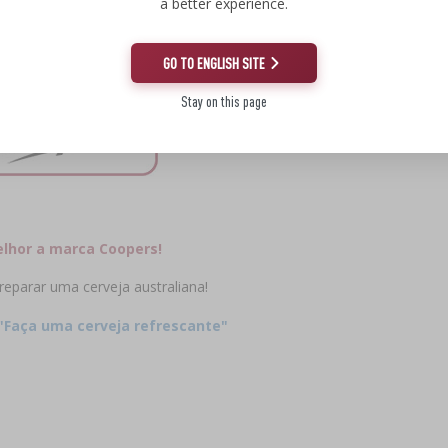
e gengibre vai fazer sucesso!
a better experience.
GO TO ENGLISH SITE
Stay on this page
elhor a marca Coopers!
eparar uma cerveja australiana!
"Faça uma cerveja refrescante"