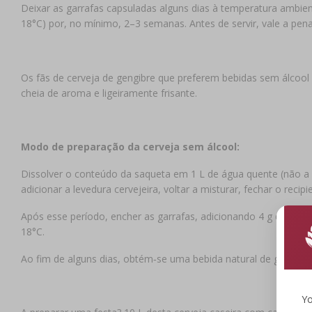
Deixar as garrafas capsuladas alguns dias à temperatura ambient
18°C) por, no mínimo, 2–3 semanas. Antes de servir, vale a pena
Os fãs de cerveja de gengibre que preferem bebidas sem álcoo
cheia de aroma e ligeiramente frisante.
Modo de preparação da cerveja sem álcool:
Dissolver o conteúdo da saqueta em 1 L de água quente (não a f
adicionar a levedura cervejeira, voltar a misturar, fechar o rec
Após esse período, encher as garrafas, adicionando 4 g de açúca
18°C.
Ao fim de alguns dias, obtém‑se uma bebida natural de gengibre,
Yo