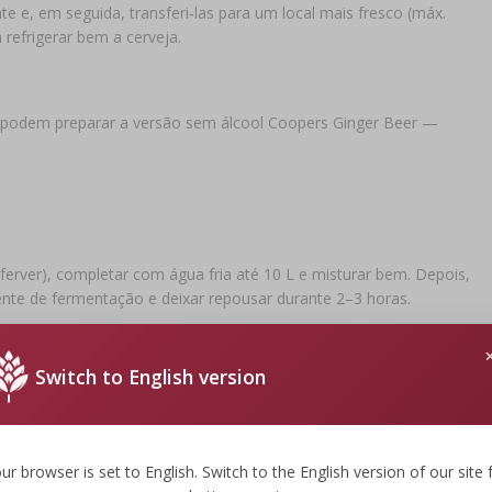
e e, em seguida, transferi‑las para um local mais fresco (máx.
 refrigerar bem a cerveja.
l podem preparar a versão sem álcool Coopers Ginger Beer —
erver), completar com água fria até 10 L e misturar bem. Depois,
ipiente de fermentação e deixar repousar durante 2–3 horas.
r por cada 0,5 L. Conservar as garrafas capsuladas a cerca de
Switch to English version
 de aroma rico e frescura agradável.
ur browser is set to English. Switch to the English version of our site 