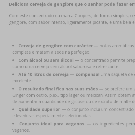
Deliciosa cerveja de gengibre que o senhor pode fazer e
Com este concentrado da marca Coopers, de forma simples, o sen
gengibre, com sabor intenso, ligeiramente picante, e uma bela 
Cerveja de gengibre com carácter —
notas aromáticas 
completa e matam a sede na perfeição.
Com álcool ou sem álcool —
o concentrado permite prepa
como uma cerveja sem álcool saborosa e refrescante.
Até 10 litros de cerveja — compensa!
Uma saqueta de c
excelente.
O resultado final fica nas suas mãos —
se prefere um 
Ginger com outro, p.ex., tipo lager ou mexican. Assim obtém 
de aumentar a quantidade de glicose ou de extrato de malte d
Qualidade superior —
o conjunto inclui um concentrado 
e leveduras especialmente selecionadas.
Conjunto ideal para veganos —
os ingredientes per
veganos.