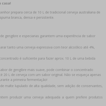
m casa!
hor prepara cerca de 10 L de tradicional cerveja australiana de
espuma branca, densa e persistente.
de gengibre e especiarias garantem uma experiência de sabor
rar tanto uma cerveja expressiva com teor alcoólico até 4%,
oncentrado é suficiente para fazer aprox. 10 L de uma bebida
sabor de gengibre mais suave, pode combinar o concentrado
até 20 L de cerveja com um sabor original. Não se esqueça apenas
urante a primeira fermentação!
de malte lupulado de alta qualidade, sem adição de conservantes,
mitem produzir uma cerveja adequada a quem prefere produtos