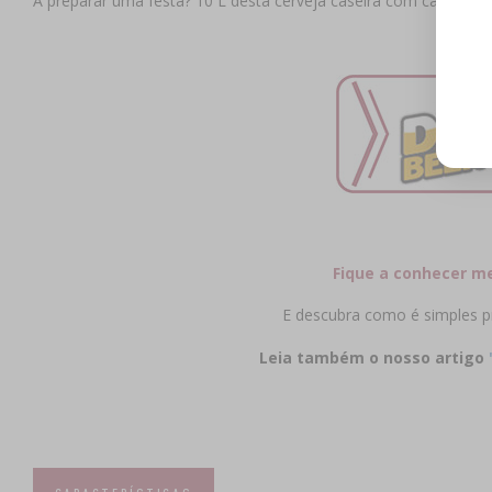
A preparar uma festa? 10 L desta cerveja caseira com carácter d
Fique a conhecer m
E descubra como é simples pr
Leia também o nosso artigo