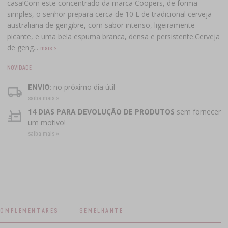
casa!Com este concentrado da marca Coopers, de forma
simples, o senhor prepara cerca de 10 L de tradicional cerveja
australiana de gengibre, com sabor intenso, ligeiramente
picante, e uma bela espuma branca, densa e persistente.Cerveja
de geng...
mais >
NOVIDADE
ENVIO
: no próximo dia útil
saiba mais »
14 DIAS PARA DEVOLUÇÃO DE PRODUTOS
sem fornecer
um motivo!
saiba mais »
COMPLEMENTARES
SEMELHANTE