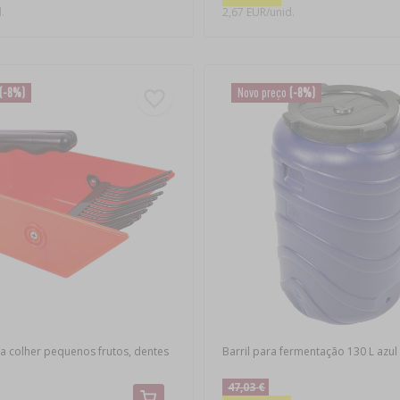
.
2,67 EUR/unid.
(-8%)
Novo preço
(-8%)
a colher pequenos frutos, dentes
Barril para fermentação 130 L azul
47,03 €