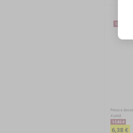
Oportunida
Pinos e âncor
4 unid.
17,82 €
6,38 €