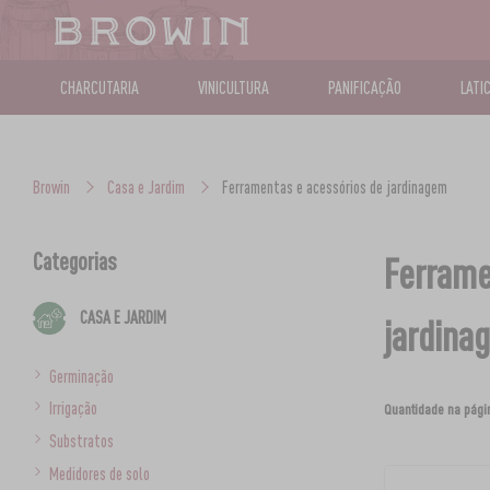
CHARCUTARIA
VINICULTURA
PANIFICAÇÃO
LATI
Browin
Casa e Jardim
Ferramentas e acessórios de jardinagem
Categorias
Ferrame
CASA E JARDIM
jardina
Germinação
Irrigação
Quantidade na pági
Substratos
Medidores de solo