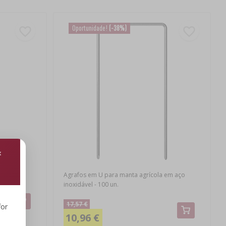
Oportunidade!
(-38%)
100 un.
Agrafos em U para manta agrícola em aço
inoxidável - 100 un.
17,57 €
for
10,96 €