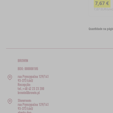
7,67 €
7,67 EUR/unid
Quantidade na pági
BROWIN
BDO: 000008185
rua Pryncypalna 129/141
93-373 Łódź
Recepção:
tel.:+48 42 23 23 200
browin@browin.pl
Showroom:
rua Pryncypalna 129/141
93-373 Łódź
aberto das: