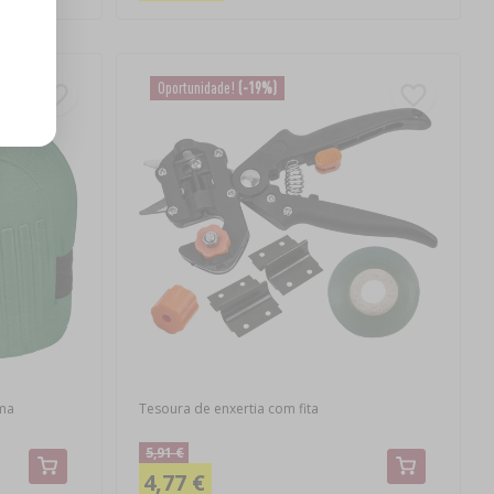
Oportunidade!
(-19%)
uma
Tesoura de enxertia com fita
5,91 €
4,77 €