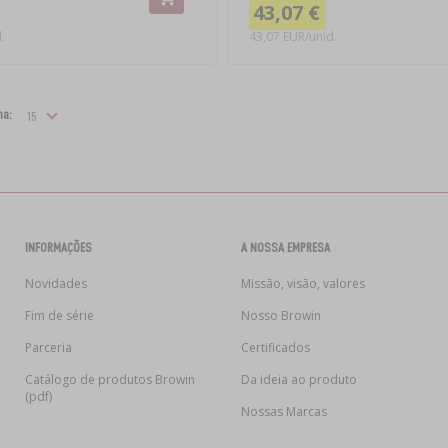
43,07 €
.
43,07 EUR/unid.
na:
INFORMAÇÕES
A NOSSA EMPRESA
Novidades
Missão, visão, valores
Fim de série
Nosso Browin
Parceria
Certificados
Catálogo de produtos Browin
Da ideia ao produto
(pdf)
Nossas Marcas