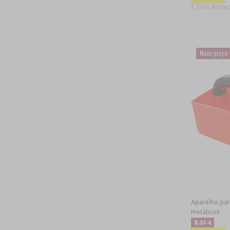
1,59 EUR/unid
Novo preço
Aparelho par
metálicos
8,31 €