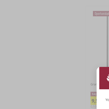
Oportunida
Grampos em U
14,11 €
9,58 €
Yo
0,10 EUR/unid