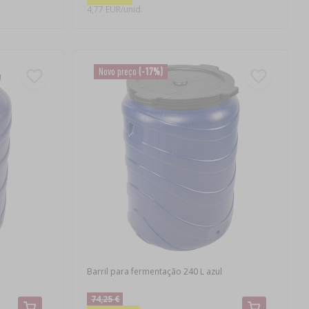
4,77 EUR/unid.
Novo preço
(-17%)
Barril para fermentação 240 L azul
74,25 €