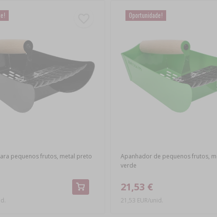
de!
Oportunidade!
ra pequenos frutos, metal preto
Apanhador de pequenos frutos, me
verde
21,53 €
id.
21,53 EUR/unid.