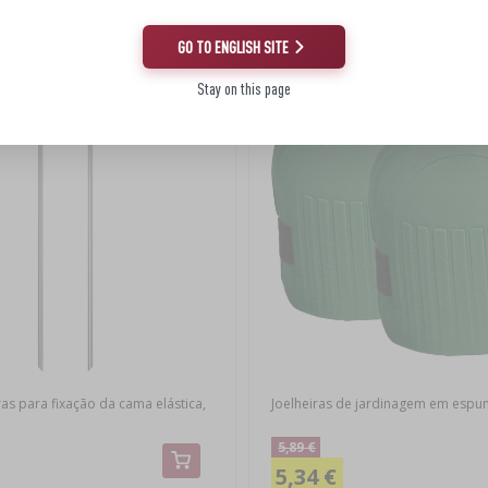
GO TO ENGLISH SITE
de!
(-64%)
Novo preço
(-9%)
Stay on this page
as para fixação da cama elástica,
Joelheiras de jardinagem em esp
5,89 €
5,34 €