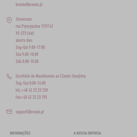
browin@browin.pl
Showroom:
rua Pryncypalna 129/141
93-373 Łódź
aberto das:
Seg-Qui 9:00-17:00
Sex 9:00-18:00
Sáb 8:00-15:00
Escritório de Atendimento ao Cliente Varejista:
Seg-Sex 8:00-16:00
tel.:+48 42 23 23 230
fax:+48 42 23 23 295
support@browin.pt
INFORMAÇÕES
A NOSSA EMPRESA