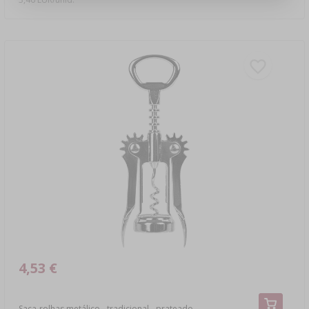
4,53 €
Saca-rolhas metálico - tradicional - prateado