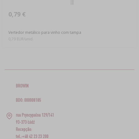
0,79 €
Vertedor metálico para vinho com tampa
0,79 EUR/unid.
BROWIN
BDO: 000008185
rua Pryncypalna 129/141
93-373 Łódź
Recepção:
tel.:+48 42 23 23 200