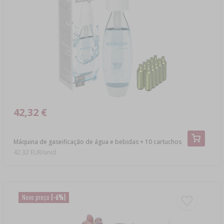
›
GARRAFÕES
LITERATURA
LIVROS DE CHARCUTARIA
PRATELEIRAS
AROMA DE FUMO PARA FUMAGEM
›
AROMATIZAÇÃO
LITERATURA
42,32 €
ANÁLISE DE VINHO
Máquina de gaseificação de água e bebidas + 10 cartuchos
ETIQUETAS
42,32 EUR/unid.
Novo preço
(-6%)