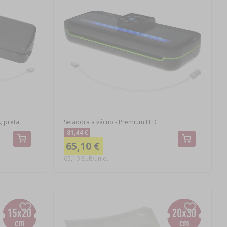
, preta
Seladora a vácuo - Premium LED
81,44 €
65,10 €
65,10 EUR/unid.