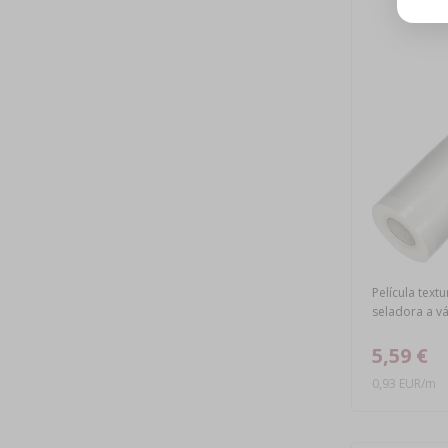
Película tex
seladora a v
5,59 €
0,93 EUR/m