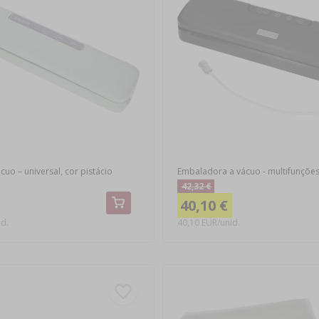
cuo – universal, cor pistácio
Embaladora a vácuo - multifunções
42,32 €
40,10 €
id.
40,10 EUR/unid.