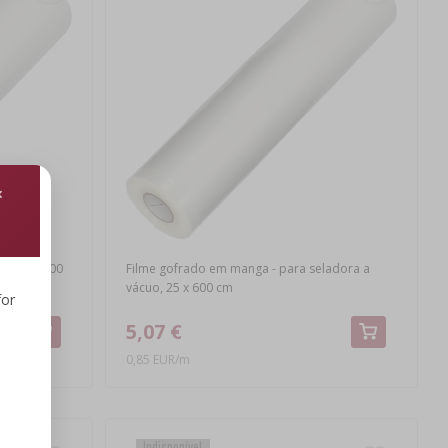
anga 20x600
Filme gofrado em manga - para seladora a
vácuo, 25 x 600 cm
for
5,07 €
0,85 EUR/m
Indisponível