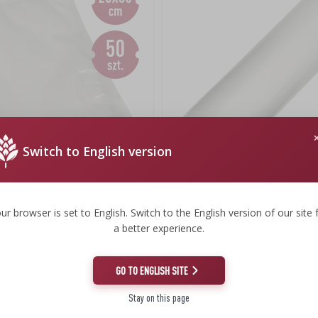
Switch to English version
os para seladora a vácuo 25 x 35
Filme para seladora a vácuo — m
des
cm
ur browser is set to English. Switch to the English version of our site 
a better experience.
4,01 €
.
0,67 EUR/m
GO TO ENGLISH SITE
Stay on this page