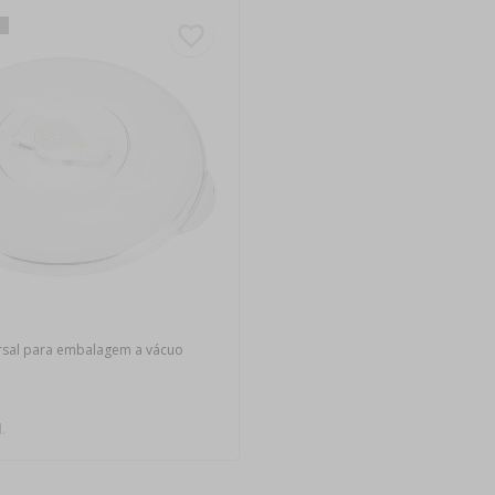
l
rsal para embalagem a vácuo
.