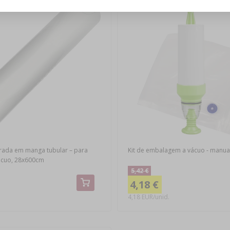
Oportunidade!
(-23%)
turada em manga tubular – para
Kit de embalagem a vácuo - manua
ácuo, 28x600cm
5,42 €
4,18 €
4,18 EUR/unid.