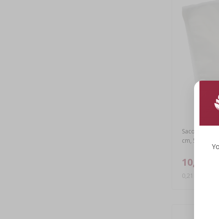
Sacos gofrad
cm, 50 unida
Yo
10,72 €
0,21 EUR/unid