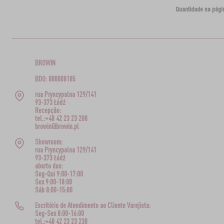
Quantidade na pági
BROWIN
BDO: 000008185
rua Pryncypalna 129/141
93-373 Łódź
Recepção:
tel.:+48 42 23 23 200
browin@browin.pl
Showroom:
rua Pryncypalna 129/141
93-373 Łódź
aberto das:
Seg-Qui 9:00-17:00
Sex 9:00-18:00
Sáb 8:00-15:00
Escritório de Atendimento ao Cliente Varejista:
Seg-Sex 8:00-16:00
tel.:+48 42 23 23 230