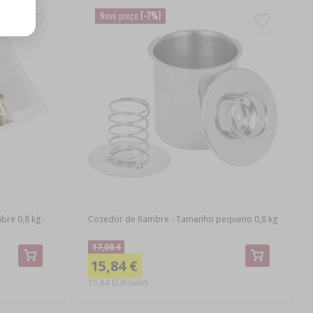
Novo preço
(-7%)
bre 0,8 kg -
Cozedor de fiambre - Tamanho pequeno 0,8 kg
17,08 €
15,84 €
15,84 EUR/unid.