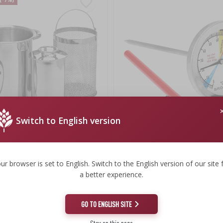
Switch to English version
funcional com cesto e prensa de
Termómetro para cozedor de fiamb
3 kg (0 °C a +120 °C) 12,5 cm
ur browser is set to English. Switch to the English version of our site 
5,94 €
a better experience.
5,94 EUR/unid.
GO TO ENGLISH SITE