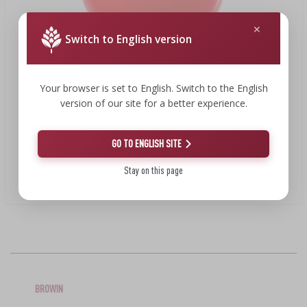
LITERATURA
LIVROS DE CHARCUTARIA
PRATELEIRAS
Switch to English version
AROMA DE FUMO PARA FUMAGEM
›
AROMATIZAÇÃO
Your browser is set to English. Switch to the English
version of our site for a better experience.
LITERATURA
2,42 €
GO TO ENGLISH SITE
ANÁLISE DE VINHO
Stay on this page
Funil para frascos/garrafões 160/40mm
ETIQUETAS
2,42 EUR/unid.
BROWIN