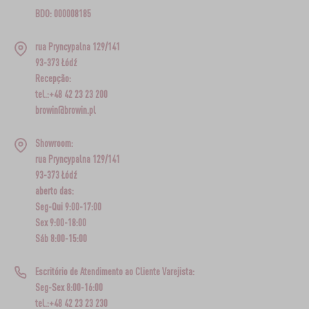
BDO: 000008185
rua Pryncypalna 129/141
93-373 Łódź
Recepção:
tel.:+48 42 23 23 200
browin@browin.pl
Showroom:
rua Pryncypalna 129/141
93-373 Łódź
aberto das:
Seg-Qui 9:00-17:00
Sex 9:00-18:00
Sáb 8:00-15:00
Escritório de Atendimento ao Cliente Varejista:
Seg-Sex 8:00-16:00
tel.:+48 42 23 23 230