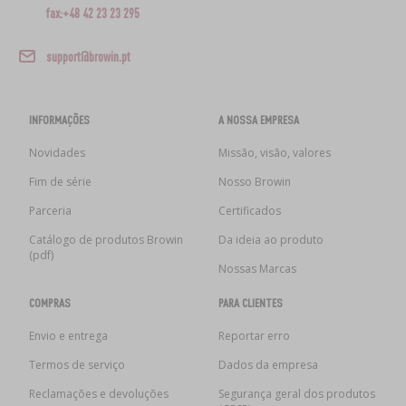
fax:+48 42 23 23 295
support@browin.pt
INFORMAÇÕES
A NOSSA EMPRESA
Novidades
Missão, visão, valores
Fim de série
Nosso Browin
Parceria
Certificados
Catálogo de produtos Browin
Da ideia ao produto
(pdf)
Nossas Marcas
COMPRAS
PARA CLIENTES
Envio e entrega
Reportar erro
Termos de serviço
Dados da empresa
Reclamações e devoluções
Segurança geral dos produtos