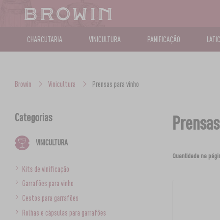
CHARCUTARIA
VINICULTURA
PANIFICAÇÃO
LATI
Browin
Vinicultura
Prensas para vinho
Categorias
Prensas
VINICULTURA
Quantidade na pági
Kits de vinificação
Garrafões para vinho
Cestos para garrafões
Rolhas e cápsulas para garrafões