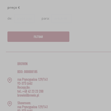
preço €
de:
para:
FILTRAR
BROWIN
BDO: 000008185
rua Pryncypalna 129/141
93-373 Łódź
Recepção:
tel.:+48 42 23 23 200
browin@browin.pl
Showroom:
rua Pryncypalna 129/141
93-373 Łódź