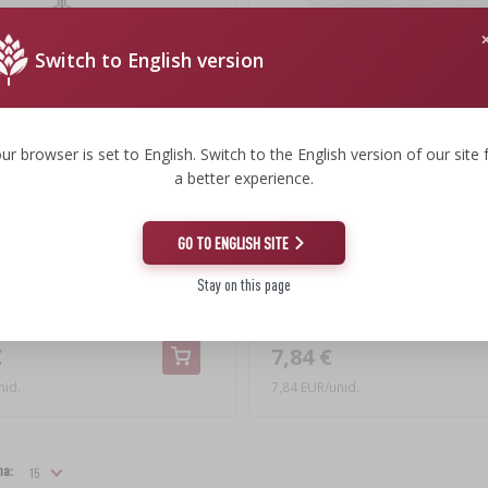
Switch to English version
ur browser is set to English. Switch to the English version of our site 
a better experience.
GO TO ENGLISH SITE
Stay on this page
ação para fruta - aço inoxidável,
Saco de nylon para prensa de arm
€
7,84 €
nid.
7,84 EUR/unid.
na: