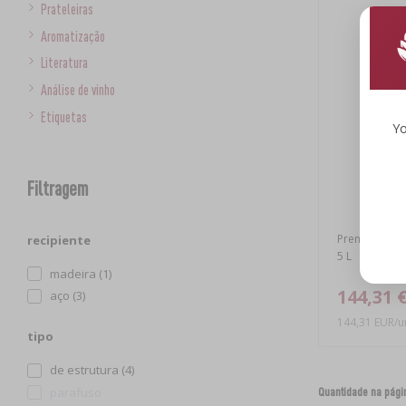
Prateleiras
Aromatização
Literatura
Análise de vinho
Etiquetas
Yo
Filtragem
Prensa de arm
recipiente
5 L
madeira (1)
144,31 
aço (3)
144,31 EUR/u
tipo
de estrutura (4)
parafuso
Quantidade na pági