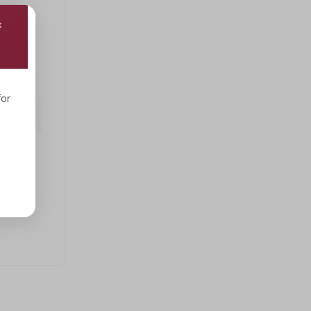
for
ação 10 L