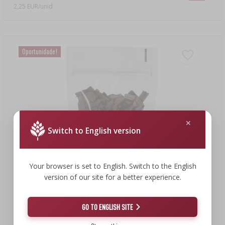
2,25 EUR/unid.
Oportunidade!
Switch to English version
Your browser is set to English. Switch to the English
version of our site for a better experience.
3,09 €
GO TO ENGLISH SITE