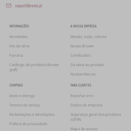
support@browin.pt
INFORMAÇÕES
A NOSSA EMPRESA
Novidades
Missão, visão, valores
Fim de série
Nosso Browin
Parceria
Certificados
Catálogo de produtos Browin
Da ideia ao produto
(pdf)
Nossas Marcas
COMPRAS
PARA CLIENTES
Envio e entrega
Reportar erro
Termos de serviço
Dados da empresa
Reclamações e devoluções
Segurança geral dos produtos
(GPSR)
Política de privacidade
Mapa de acesso