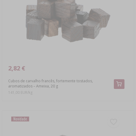
LIVROS DE CHARCUTARIA
LITERATURA
PRATELEIRAS
AROMA DE FUMO PARA FUMAGEM
›
AROMATIZAÇÃO
LITERATURA
ANÁLISE DE VINHO
2,82 €
Cubos de carvalho francês, fortemente tostados,
ETIQUETAS
aromatizados – Ameixa, 20 g
141,00 EUR/kg
Novidade