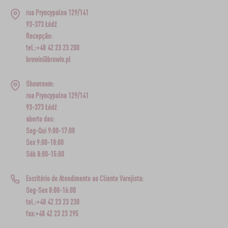
rua Pryncypalna 129/141
93-373 Łódź
Recepção:
tel.:+48 42 23 23 200
browin@browin.pl
Showroom:
rua Pryncypalna 129/141
93-373 Łódź
aberto das:
Seg-Qui 9:00-17:00
Sex 9:00-18:00
Sáb 8:00-15:00
Escritório de Atendimento ao Cliente Varejista:
Seg-Sex 8:00-16:00
tel.:+48 42 23 23 230
fax:+48 42 23 23 295