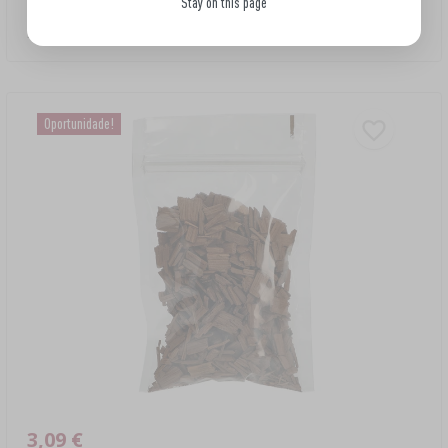
Stay on this page
Lascas de carvalho com notas de baunilha, tosta forte, 50 g
3,09 EUR/unid.
Oportunidade!
3,09 €