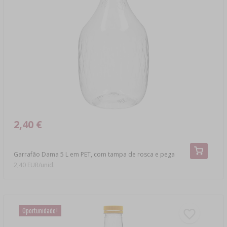
2,40 €
Garrafão Dama 5 L em PET, com tampa de rosca e pega
2,40 EUR/unid.
Oportunidade!