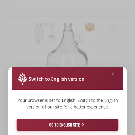
Switch to English version
Your browser is set to English. Switch to the English
version of our site for a better experience.
6,51 €
GO TO ENGLISH SITE
Dama-jeanne 5 L com rolha, borbulhador horizontal e