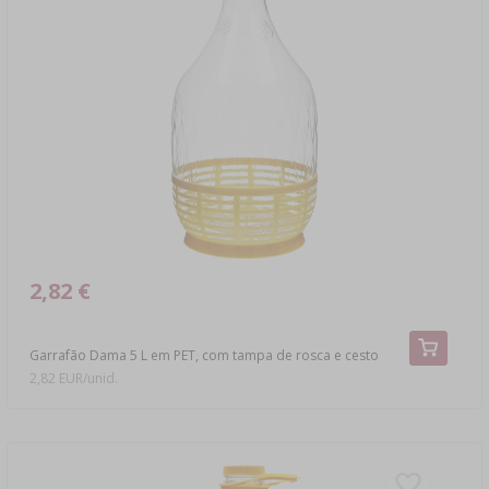
2,82 €
Garrafão Dama 5 L em PET, com tampa de rosca e cesto
2,82 EUR/unid.