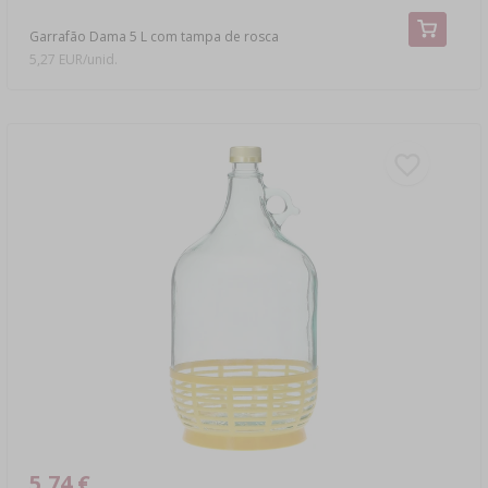
Garrafão Dama 5 L com tampa de rosca
5,27 EUR/unid.
5,74 €