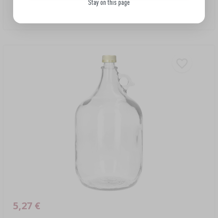
Stay on this page
tampa de rosca
6,51 EUR/unid.
5,27 €