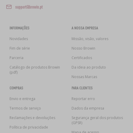
support@browin.pt
INFORMAÇÕES
A NOSSA EMPRESA
Novidades
Missão, visão, valores
Fim de série
Nosso Browin
Parceria
Certificados
Catálogo de produtos Browin
Da ideia ao produto
(pdf)
Nossas Marcas
COMPRAS
PARA CLIENTES
Envio e entrega
Reportar erro
Termos de serviço
Dados da empresa
Reclamações e devoluções
Segurança geral dos produtos
(GPSR)
Política de privacidade
Mapa de acesso