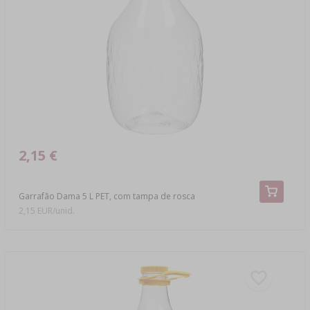
LITERATURA
LIVROS DE CHARCUTARIA
PRATELEIRAS
AROMA DE FUMO PARA FUMAGEM
›
AROMATIZAÇÃO
LITERATURA
2,15 €
ANÁLISE DE VINHO
ETIQUETAS
Garrafão Dama 5 L PET, com tampa de rosca
2,15 EUR/unid.