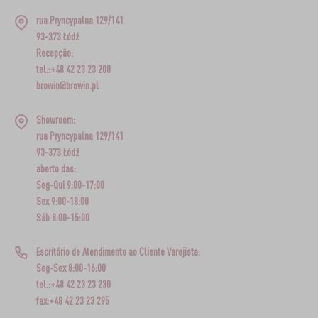
rua Pryncypalna 129/141
93-373 Łódź
Recepção:
tel.:+48 42 23 23 200
browin@browin.pl
Showroom:
rua Pryncypalna 129/141
93-373 Łódź
aberto das:
Seg-Qui 9:00-17:00
Sex 9:00-18:00
Sáb 8:00-15:00
Escritório de Atendimento ao Cliente Varejista:
Seg-Sex 8:00-16:00
tel.:+48 42 23 23 230
fax:+48 42 23 23 295