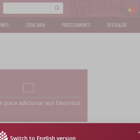
CÍNIOS
CERVEJARIA
PROCESSAMENTO
DESTILAÇÃO
in para adicionar aos favoritos
Switch to English version