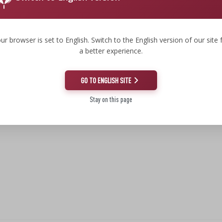
INFORMAÇÕES
A NOSSA EMPRESA
Novidades
Missão, visão, valores
ur browser is set to English. Switch to the English version of our site 
a better experience.
Fim de série
Nosso Browin
Parceria
Certificados
GO TO ENGLISH SITE
Catálogo de produtos Browin
Da ideia ao produto
(pdf)
Stay on this page
Nossas Marcas