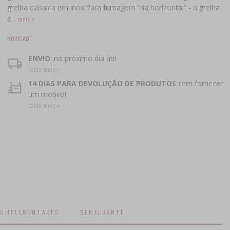
grelha clássica em inox:Para fumagem “na horizontal” - a grelha
é...
mais >
NOVIDADE
ENVIO
: no próximo dia útil
saiba mais »
14 DIAS PARA DEVOLUÇÃO DE PRODUTOS
sem fornecer
um motivo!
saiba mais »
COMPLEMENTARES
SEMELHANTE