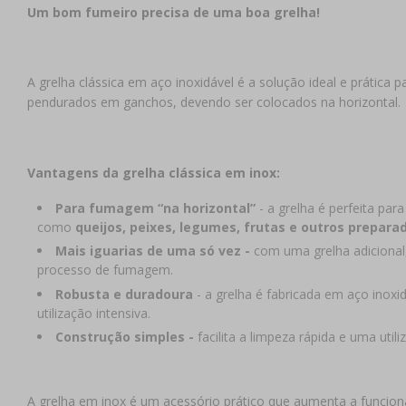
Um bom fumeiro precisa de uma boa grelha!
A grelha clássica em aço inoxidável é a solução ideal e práti
pendurados em ganchos, devendo ser colocados na horizontal.
Vantagens da grelha clássica em inox:
Para fumagem “na horizontal”
- a grelha é perfeita pa
como
queijos, peixes, legumes, frutas e outros prepara
Mais iguarias de uma só vez -
com uma grelha adicional
processo de fumagem.
Robusta e duradoura
- a grelha é fabricada em aço inoxi
utilização intensiva.
Construção simples -
facilita a limpeza rápida e uma uti
A grelha em inox é um acessório prático que aumenta a funciona