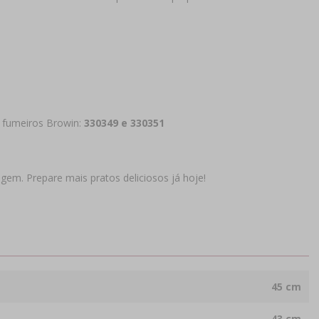
s fumeiros Browin:
330349 e 330351
gem. Prepare mais pratos deliciosos já hoje!
45 cm
43 cm