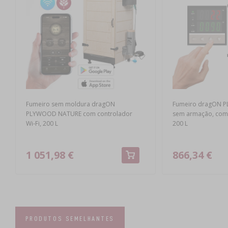
Fumeiro sem moldura dragON
Fumeiro dragON 
PLYWOOD NATURE com controlador
sem armação, com c
Wi‑Fi, 200 L
200 L
1 051,98 €
866,34 €
PRODUTOS SEMELHANTES