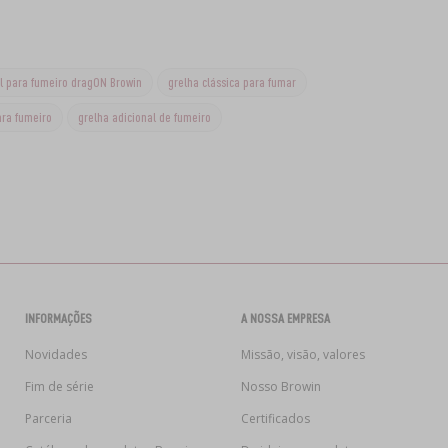
al para fumeiro dragON Browin
grelha clássica para fumar
ara fumeiro
grelha adicional de fumeiro
INFORMAÇÕES
A NOSSA EMPRESA
Novidades
Missão, visão, valores
Fim de série
Nosso Browin
Parceria
Certificados