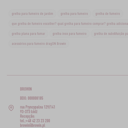
grelha para fumeiro de jardim
grelha para fumeiro
grelha de fumeiro
que grelha de fumeiro escolher? qual grelha para fumeiro comprar? grelha adicion
grelha plana para fumar
grelha inox para fumeiro
grelha de substituição p
acessórios para fumeiro dragON Browin
BROWIN
BDO: 000008185
rua Pryncypalna 129/141
93-373 Łódź
Recepção:
tel.:+48 42 23 23 200
browin@browin.pl