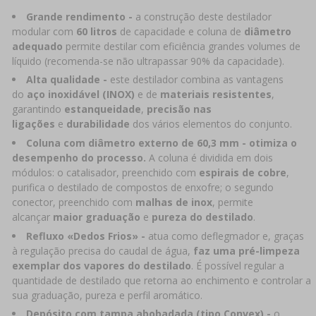
Grande rendimento -
a construção deste destilador
modular com
60 litros
de capacidade e coluna de
diâmetro
adequado
permite destilar com eficiência grandes volumes de
líquido (recomenda-se não ultrapassar 90% da capacidade).
Alta qualidade -
este destilador combina as vantagens
do
aço inoxidável (INOX)
e de
materiais resistentes
,
garantindo
estanqueidade
,
precisão nas
ligações
e
durabilidade
dos vários elementos do conjunto.
Coluna com diâmetro externo de 60,3 mm - otimiza o
desempenho do processo.
A coluna é dividida em dois
módulos: o catalisador, preenchido com
espirais de cobre
,
purifica o destilado de compostos de enxofre; o segundo
conector, preenchido com
malhas de inox
, permite
alcançar
maior graduação
e
pureza do destilado
.
Refluxo «Dedos Frios» -
atua como deflegmador e, graças
à regulação precisa do caudal de água,
faz uma pré-limpeza
exemplar dos vapores do destilado
.
É possível regular a
quantidade de destilado que retorna ao enchimento e controlar a
sua graduação, pureza e perfil aromático.
Depósito com tampa abobadada (tipo Convex) -
o