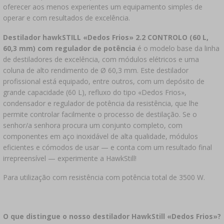
oferecer aos menos experientes um equipamento simples de
LIVROS DE CHARCUTARIA
LITERATURA
operar e com resultados de excelência.
PRATELEIRAS
Destilador hawkSTILL «Dedos Frios» 2.2 CONTROLO (60 L,
AROMA DE FUMO PARA FUMAGEM
60,3 mm) com regulador de potência
é o modelo base da linha
AROMATIZAÇÃO
de destiladores de excelência, com módulos elétricos e uma
coluna de alto rendimento de Ø 60,3 mm. Este destilador
LITERATURA
profissional está equipado, entre outros, com um depósito de
grande capacidade (60 L), refluxo do tipo «Dedos Frios»,
condensador e regulador de potência da resistência, que lhe
ANÁLISE DE VINHO
permite controlar facilmente o processo de destilação. Se o
senhor/a senhora procura um conjunto completo, com
ETIQUETAS
componentes em aço inoxidável de alta qualidade, módulos
eficientes e cómodos de usar — e conta com um resultado final
irrepreensível — experimente a HawkStill!
Para utilização com resistência com potência total de 3500 W.
O que distingue o nosso destilador HawkStill «Dedos Frios»?