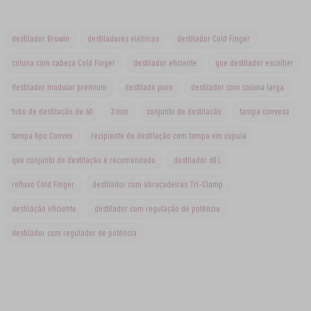
destilador Browin
destiladores elétricos
destilador Cold Finger
coluna com cabeça Cold Finger
destilador eficiente
que destilador escolher
destilador modular premium
destilado puro
destilador com coluna larga
tubo de destilação de 60
3 mm
conjunto de destilação
tampa convexa
tampa tipo Convex
recipiente de destilação com tampa em cúpula
que conjunto de destilação é recomendado
destilador 60 L
refluxo Cold Finger
destilador com abraçadeiras Tri-Clamp
destilação eficiente
destilador com regulação de potência
destilador com regulador de potência