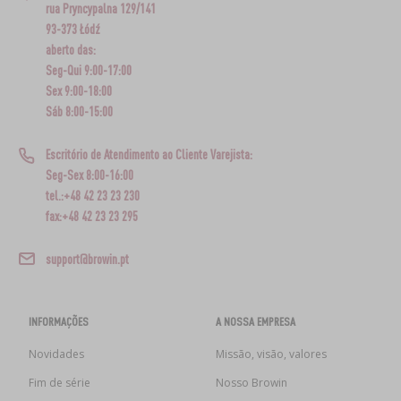
rua Pryncypalna 129/141
93-373 Łódź
aberto das:
Seg-Qui 9:00-17:00
Sex 9:00-18:00
Sáb 8:00-15:00
Escritório de Atendimento ao Cliente Varejista:
Seg-Sex 8:00-16:00
tel.:+48 42 23 23 230
fax:+48 42 23 23 295
support@browin.pt
INFORMAÇÕES
A NOSSA EMPRESA
Novidades
Missão, visão, valores
Fim de série
Nosso Browin