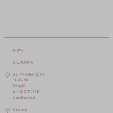
BROWIN
BDO: 000008185
rua Pryncypalna 129/141
93-373 Łódź
Recepção:
tel.:+48 42 23 23 200
browin@browin.pl
Showroom: