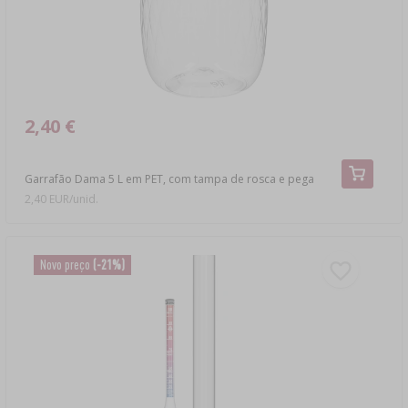
2,40 €
Garrafão Dama 5 L em PET, com tampa de rosca e pega
2,40 EUR/unid.
Novo preço
(-21%)