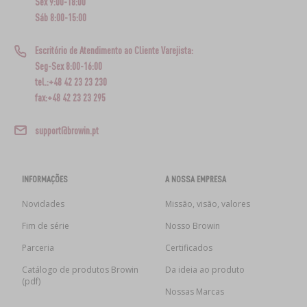
Sex 9:00-18:00
Sáb 8:00-15:00
Escritório de Atendimento ao Cliente Varejista:
Seg-Sex 8:00-16:00
tel.:+48 42 23 23 230
fax:+48 42 23 23 295
support@browin.pt
INFORMAÇÕES
A NOSSA EMPRESA
Novidades
Missão, visão, valores
Fim de série
Nosso Browin
Parceria
Certificados
Catálogo de produtos Browin
Da ideia ao produto
(pdf)
Nossas Marcas