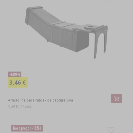
4,80 €
3,46 €
Armadilha para ratos - de captura viva
3,46 EUR/unid.
Novo preço
(-10%)