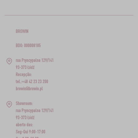
BROWIN
BDO: 000008185
rua Pryncypalna 129/141
93-373 Łódź
Recepção:
tel.:+48 42 23 23 200
browin@browin.pl
Showroom:
rua Pryncypalna 129/141
93-373 Łódź
aberto das:
Seg-Qui 9:00-17:00