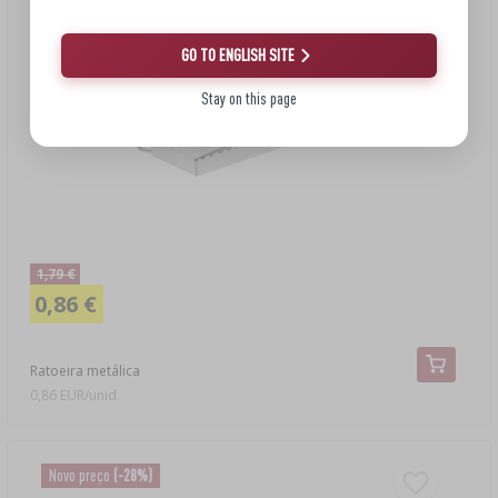
GO TO ENGLISH SITE
Stay on this page
1,79 €
0,86 €
Ratoeira metálica
0,86 EUR/unid.
Novo preço
(-28%)