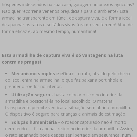
›
GARRAFÕES
hóspedes indesejados na sua casa, garagem ou anexos agrícolas?
LITERATURA
Não quer recorrer a venenos prejudiciais para o ambiente? Esta
LIVROS DE CHARCUTARIA
armadilha transparente em túnel, de captura viva, é a forma ideal
PRATELEIRAS
de apanhar os ratos e soltá-los vivos fora do seu terreno! Atue de
AROMA DE FUMO PARA FUMAGEM
forma eficaz e, ao mesmo tempo, humanitária!
›
AROMATIZAÇÃO
LITERATURA
Esta armadilha de captura viva é só vantagens na luta
contra as pragas!
ANÁLISE DE VINHO
Mecanismo simples e eficaz -
o rato, atraído pelo cheiro
do isco, entra na armadilha, o que faz baixar a portinhola e
prender o roedor no interior.
ETIQUETAS
Utilização segura -
basta colocar o isco no interior da
armadilha e posicioná-la no local escolhido. O material
transparente permite verificar a situação sem abrir a armadilha.
O dispositivo é seguro para crianças e animais de estimação.
Solução humanitária -
o roedor capturado não é morto
nem ferido — fica apenas retido no interior da armadilha. Assim,
o rato apanhado pode depois ser libertado em segurança, num