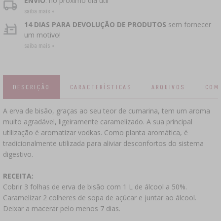
›
ENVIO
: no próximo dia útil
EMBALAGEM A VÁCUO
CULTURAS BACTERIANAS
CARICAS METÁLICAS
PRENSAS PARA VINHO
saiba mais »
DECORAÇÕES DE PASTELARIA E PRODUTOS
GARRAFAS
UTENSÍLIOS DE FERRO FUNDIDO
›
TAMPAS DE ROSCA
PARA PASTELARIA E PANIFICAÇÃO
14 DIAS PARA DEVOLUÇÃO DE PRODUTOS
sem fornecer
›
IOGURTEIRAS
CAPSULADORAS DE GARRAFAS
ACESSÓRIOS PARA SALGA
um motivo!
TRITURADORES
PANELAS DE PRESSÃO
LAREIRAS
BARRIS E GARRAFAS
saiba mais »
TEMPEROS
GARRAFAS
APLICADOR DE REDE PARA CARNE,
›
›
FILTRAGEM
DESIDRATADORES DE ALIMENTOS
EMBALAGEM A VÁCUO
ALICATES PARA ANÉIS
VYPITO
ANÁLISE DE CERVEJA
DESCRIÇÃO
CARACTERÍSTICAS
ARQUIVOS
COM
FUNIS
›
›
ROLHAMENTO
ARMAZENAMENTO
›
LEVEDURA PARA DESTILARIA
FIOS, CORDÕES, REDES
A erva de bisão, graças ao seu teor de cumarina, tem um aroma
muito agradável, ligeiramente caramelizado. A sua principal
ETIQUETAS
CARVÃO ATIVADO
›
›
ACESSÓRIOS PARA VINIFICAÇÃO
MOINHOS E ALMOFARIZES
TRIPAS ARTIFICIAIS PARA ENCHIDOS
utilização é aromatizar vodkas. Como planta aromática, é
tradicionalmente utilizada para aliviar desconfortos do sistema
SUBSTÂNCIAS ADICIONAIS
digestivo.
TRIPAS NATURAIS PARA ENCHIDOS
GADGETS DOMÉSTICOS
›
MEDIDORES E INDICADORES
RECEITA:
ETIQUETAS
›
AUTOMÓVEL
SALMOURAS, MARINADAS E ERVAS
Cobrir 3 folhas de erva de bisão com 1 L de álcool a 50%.
›
GARRAFAS
Caramelizar 2 colheres de sopa de açúcar e juntar ao álcool.
ANÁLISE DE ÁLCOOL
Deixar a macerar pelo menos 7 dias.
CULTURAS BACTERIANAS