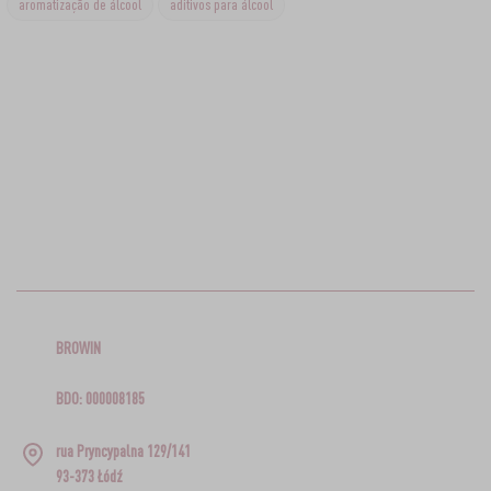
aromatização de álcool
aditivos para álcool
BROWIN
BDO: 000008185
rua Pryncypalna 129/141
93-373 Łódź