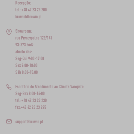
Recepção:
tel.:+48 42 23 23 200
browin@browin.pl
Showroom:
rua Pryncypalna 129/141
93-373 Łódź
aberto das:
Seg-Qui 9:00-17:00
Sex 9:00-18:00
Sáb 8:00-15:00
Escritório de Atendimento ao Cliente Varejista:
Seg-Sex 8:00-16:00
tel.:+48 42 23 23 230
fax:+48 42 23 23 295
support@browin.pt